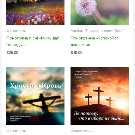
Фонограммы
Альбом "Прикосновение Твое"
Фонограма пісні «Миру дай,
Фонограмма «Успокойся,
Господь…»
душа моя»
$
25.00
$
15.00
Фонограммы
Фонограммы