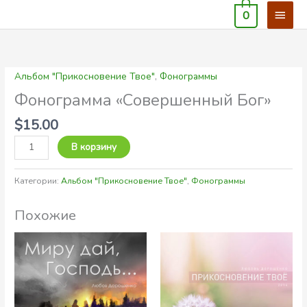
Перейти
Глав
0
к
мен
содержимому
Альбом "Прикосновение Твое"
,
Фонограммы
Количество
товара
Фонограмма «Совершенный Бог»
Фонограмма
$
15.00
"Совершенный
Бог"
В корзину
Категории:
Альбом "Прикосновение Твое"
,
Фонограммы
Похожие